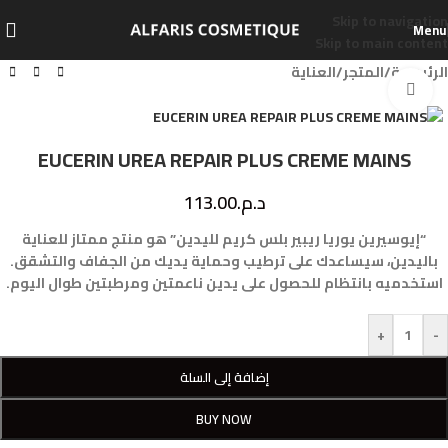
Skip to navigation
Menu
Skip to main content
الرئيسية
/
المتجر
/
العناية
Click to enlarge
EUCERIN UREA REPAIR PLUS CREME MAINS
د.م.
113.00
“إيوسيرين يوريا ريبير بلس كريم لليدين” هو منتج ممتاز للعناية
باليدين، سيساعدك على ترطيب وحماية يديك من الجفاف والتشقق.
استخدميه بانتظام للحصول على يدين ناعمتين ومرطبتين طوال اليوم.
+
-
إضافة إلى السلة
BUY NOW