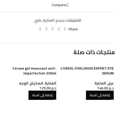
Compare
التصنيفات:
جسم
,
العناية
,
طبي
Share:
منتجات ذات صلة
Cerave gel moussant anti-
L’OREAL HYALURON EXPERT EYE
imperfection 236ml
SERUM
عين
,
العناية
العناية
,
المكياج
,
الوجه
د.م.
146.00
د.م.
125.00
إضافة إلى السلة
إضافة إلى السلة