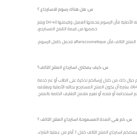
س: هل هناك رسوم للاسترجاع ؟
ج: عند استرجاع منتج سليم غير تالف أي بحالته الأصلية فأن الرسوم يتحملها العميل وقيمتها 40 DH ويتم
خصمها من قيمة المُنتج المسترجع،
ن alfariscosmetique تتحمل كامل الرسوم.
س: كيف يمكنني استرجاع المنتج التالف؟
حيال ذلك من خلال إرسالكم تذكرة على الطلب أو عبر خدمة
العملاء المتوفرة من خلال الرقم0644666269، بشرط أن يكون المنتج المسترجع بحالته الأصلية وبغلافه
م استخدامه أو فتحه أو تغيير ملامح التغليف الخاصة بالمنتج.
س: كم هي المدة المسموحة استرجاع المنتج التالف ؟
كنكم استرجاع المنتج التالف خلال 7 أيام من عملية الشراء.