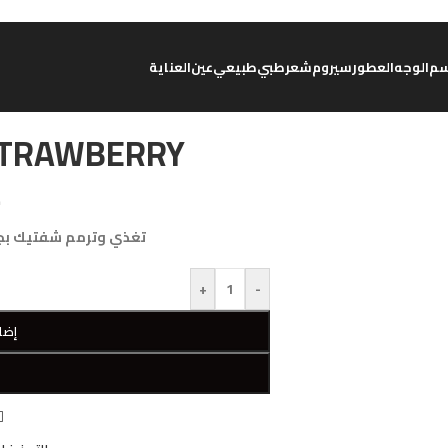
م
الوجه
العطور
سيروم
شعر
طبي
طبيعي
عين
العناية
STRAWBERRY
د
تغذي وترمم شفتيك بجل وزيوت & Ivy’s
+
-
إضا
W