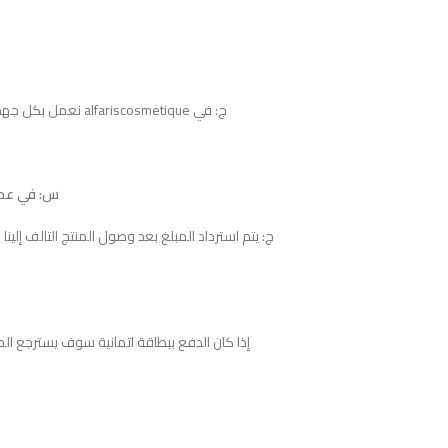
ج: في alfariscosmetique نعمل بكل جهد لإرضاؤكم، قد تستغرق مدة عملية الاسترجاع 10 أيام عمل.
س: في عملي
ج: يتم استرداد المبلغ بعد وصول المنتج التالف إلين
إذا كان الدفع ببطاقة اتمانية سوف يسترجع الم