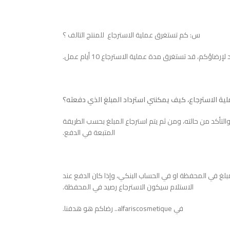
س: كم تستغرق عملية الاسترجاع للمنتج التالف ؟
ة الاسترجاع، كيف يمكنني استرداد المبلغ الذي دفعته؟
ا والتأكد من حالته، ومن ثم يتم استرجاع المبلغ بحسب الطريقة
المتبعة في الدفع.
بلغ في المحفظة او في الحساب البنكي، وإذا كان الدفع عند
الاستلام سيكون الاسترجاع رصيد في المحفظة.
في alfariscosmetique.. رضاكم هو هدفنا.