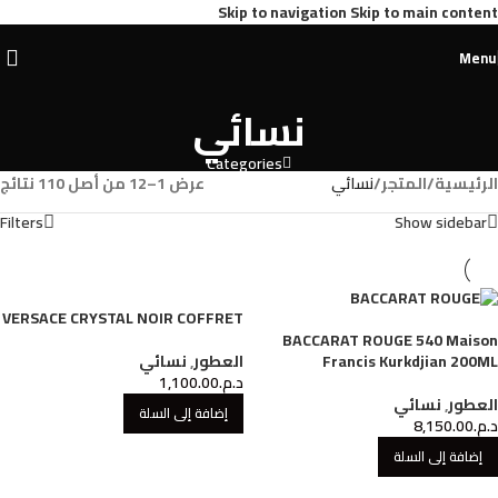
Skip to navigation
Skip to main content
Menu
نسائي
Categories
الرئيسية
/
المتجر
/
نسائي
عرض 1–12 من أصل 110 نتائج
Filters
Show sidebar
VERSACE CRYSTAL NOIR COFFRET
BACCARAT ROUGE 540 Maison
Francis Kurkdjian 200ML
العطور
,
نسائي
د.م.
1,100.00
العطور
,
نسائي
إضافة إلى السلة
د.م.
8,150.00
إضافة إلى السلة