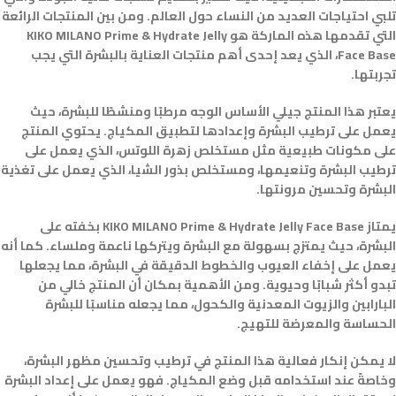
تلبي احتياجات العديد من النساء حول العالم. ومن بين المنتجات الرائعة
التي تقدمها هذه الماركة هو KIKO MILANO Prime & Hydrate Jelly
Face Base، الذي يعد إحدى أهم منتجات العناية بالبشرة التي يجب
تجربتها.
يعتبر هذا المنتج جيلي الأساس الوجه مرطبًا ومنشطًا للبشرة، حيث
يعمل على ترطيب البشرة وإعدادها لتطبيق المكياج. يحتوي المنتج
على مكونات طبيعية مثل مستخلص زهرة اللوتس، الذي يعمل على
ترطيب البشرة وتنعيمها، ومستخلص بذور الشيا، الذي يعمل على تغذية
البشرة وتحسين مرونتها.
يمتاز KIKO MILANO Prime & Hydrate Jelly Face Base بخفته على
البشرة، حيث يمتزج بسهولة مع البشرة ويتركها ناعمة وملساء. كما أنه
يعمل على إخفاء العيوب والخطوط الدقيقة في البشرة، مما يجعلها
تبدو أكثر شبابًا وحيوية. ومن الأهمية بمكان أن المنتج خالي من
البارابين والزيوت المعدنية والكحول، مما يجعله مناسبًا للبشرة
الحساسة والمعرضة للتهيج.
لا يمكن إنكار فعالية هذا المنتج في ترطيب وتحسين مظهر البشرة،
وخاصةً عند استخدامه قبل وضع المكياج. فهو يعمل على إعداد البشرة