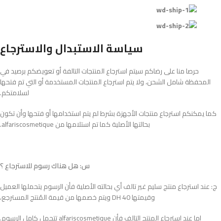
سياسة الاستبدال والاسترجاع
حرصا منا على رضاكم سيتم استرجاع المنتجات التالفة أو تعويضكم برصيد في
المحفظة شامل الشحن، ولا يتم استرجاع المنتجات المستخدمة أو التي تم فتحها
لسلامتكم.
كما يمكنكم استرجاع منتجات الأجهزة بشرط لم يتم استخدامها أو فتحها وأن تكون
بحالتها الأصلية كما تم استلامها من alfariscosmetique.
س: هل هناك رسوم للاسترجاع ؟
ج: عند استرجاع منتج سليم غير تالف أي بحالته الأصلية فأن الرسوم يتحملها العميل
وقيمتها 40 DH ويتم خصمها من قيمة المُنتج المسترجع،
اما عند استرجاع المنتج التالف فأن alfariscosmetique تتحمل كامل الرسوم.