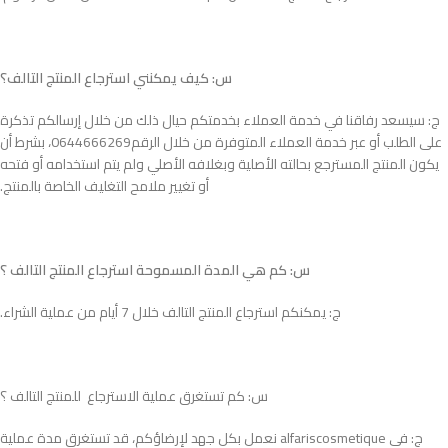
س: كيف يمكنني استرجاع المنتج التالف؟
ج: سيسعد رفاقنا في خدمة العملاء بخدمتكم حيال ذلك من خلال إرسالكم تذكرة
على الطلب أو عبر خدمة العملاء المتوفرة من خلال الرقم0644666269، بشرط أن
يكون المنتج المسترجع بحالته الأصلية وبغلافه الأصلي ولم يتم استخدامه أو فتحه
أو تغيير ملامح التغليف الخاصة بالمنتج.
س: كم هي المدة المسموحة استرجاع المنتج التالف ؟
ج: يمكنكم استرجاع المنتج التالف خلال 7 أيام من عملية الشراء.
س: كم تستغرق عملية الاسترجاع للمنتج التالف ؟
ج: في alfariscosmetique نعمل بكل جهد لإرضاؤكم، قد تستغرق مدة عملية