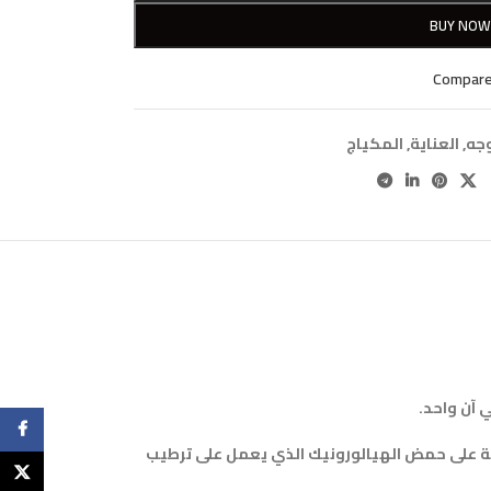
BUY NO
Compar
وجه
,
العناية
,
المكياج
cebook
كيبة على حمض الهيالورونيك الذي يعمل على ترطيب
X