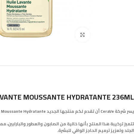
Click to enlarge
LAVANTE MOUSSANTE HYDRATANTE 236ML
يسر شركة CeraVe أن تقدم لكم منتجها الجديد Huile Lavante Moussante Hydratante، والذي يعتبر الحل الأمثل لتنظيف الجلد بعمق وترطيبه في آن واحد.
تتميز تركيبة هذا المنتج بأنها خالية من الصابون والعطور والبارابين،
الجلد وتعزيز ترميم الحاجز الواقي للبشرة.