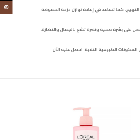
tagram
لتهيج. كما تساعد في إعادة توازن درجة الحموضة
 منتج واحد، فإن Huile Lavante Moussante Hydratante هو الخيار الأمثل لك. احصل على بشرة صحية ونضرة تشع بالجمال والنضارة،
 المكونات الطبيعية النقية. احصل عليه الآن