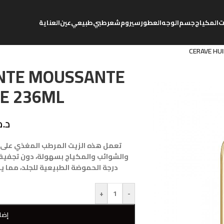
ت
المكياج
جسم
الوجه
العطور
سيروم
شعر
طبي
طبيعي
عين
العناية
CERAVE HU
ANTE MOUSSANTE
E 236ML
د.م
تعمل هذه الزيت المرطب المغذي على ت
والشوائب والمكياج بسهولة، دون تجفيف ال
درجة الحموضة الطبيعية للجلد، مما ي
+
-
إضا