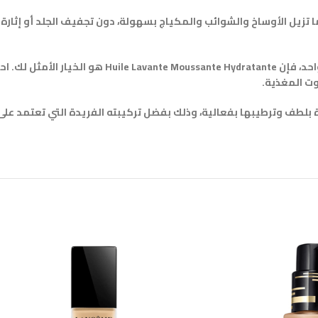
زيل الأوساخ والشوائب والمكياج بسهولة، دون تجفيف الجلد أو إثارة ا
إذا كنت تبحث عن منتج يجمع بين خصائص التنظيف والترطيب في
وت المغذية.
شرة بلطف وترطيبها بفعالية، وذلك بفضل تركيبته الفريدة التي تعتمد على