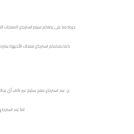
حرصا منا على رضاكم سيتم استرجاع المنتجات ا
كما يمكنكم استرجاع منتجات الأجهزة بشرط لم
اما عند استرجاع المنتج التالف فأ