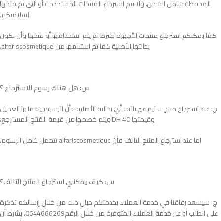
المحفظة شامل الشحن، ولا يتم استرجاع المنتجات المستخدمة أو التي تم فتحها
لسلامتكم.
كما يمكنكم استرجاع منتجات الأجهزة بشرط لم يتم استخدامها أو فتحها وأن تكون
بحالتها الأصلية كما تم استلامها من alfariscosmetique.
س: هل هناك رسوم للاسترجاع ؟
ج: عند استرجاع منتج سليم غير تالف أي بحالته الأصلية فأن الرسوم يتحملها العميل
وقيمتها 40 DH ويتم خصمها من قيمة المُنتج المسترجع،
اما عند استرجاع المنتج التالف فأن alfariscosmetique تتحمل كامل الرسوم.
س: كيف يمكنني استرجاع المنتج التالف؟
ج: سيسعد رفاقنا في خدمة العملاء بخدمتكم حيال ذلك من خلال إرسالكم تذكرة
على الطلب أو عبر خدمة العملاء المتوفرة من خلال الرقم0644666269، بشرط أن