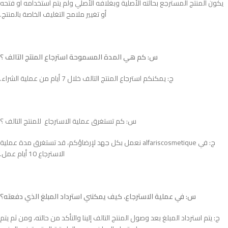
يكون المنتج المسترجع بحالته الأصلية وبغلافه الأصلي ولم يتم استخدامه أو فتحه
أو تغيير ملامح التغليف الخاصة بالمنتج.
س: كم هي المدة المسموحة استرجاع المنتج التالف ؟
ج: يمكنكم استرجاع المنتج التالف خلال 7 أيام من عملية الشراء.
س: كم تستغرق عملية الاسترجاع للمنتج التالف ؟
ج: في alfariscosmetique نعمل بكل جهد لإرضاؤكم، قد تستغرق مدة عملية
الاسترجاع 10 أيام عمل.
س: في عملية الاسترجاع، كيف يمكنني استرداد المبلغ الذي دفعته؟
ج: يتم استرداد المبلغ بعد وصول المنتج التالف إلينا والتأكد من حالته، ومن ثم يتم