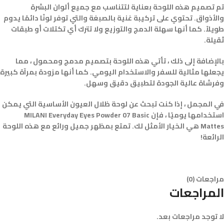
تم تصميم هذه اللوحة بعناية لتتناسب مع جميع ألوان البشرة
والأذواق. تحتوي على تركيبة غنية بالصبغة والتي توفر لونًا دائمًا يدوم
طويلاً. كما أنها سهلة الدمج والتوزيع ولا تترك أي تكتلات أو طبقات
ثقيلة.
بالإضافة إلى ذلك ، تأتي هذه اللوحة بتصميم مدمج ومحمول ، مما
يجعلها مثالية للسفر والاستخدام اليومي. كما أنها مزودة بمرآة كبيرة
وفرشاة عالية الجودة لتطبيق دقيق وسهل.
في المجمل ، إذا كنت تبحث عن لوحة ظلال العيون الأساسية التي يمكن
استخدامها يوميًا ، فإن MILANI Everyday Eyes Powder 07 Basic
Mattes هي الخيار الأمثل لك. تمتع بمظهر جميل ورائع مع هذه اللوحة
الرائعة!
مراجعات (0)
المراجعات
لا توجد مراجعات بعد.