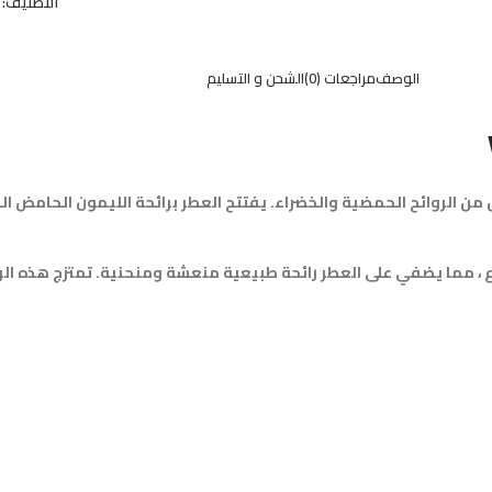
التصنيف:
الوصف
مراجعات (0)
الشحن و التسليم
ن الروائح الحمضية والخضراء. يفتتح العطر برائحة الليمون الحامض ا
ناع ، مما يضفي على العطر رائحة طبيعية منعشة ومنحنية. تمتزج هذه ال