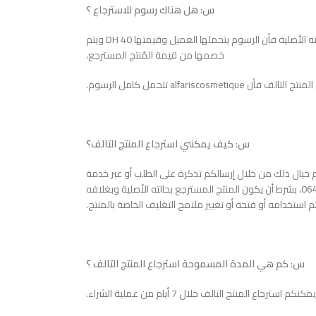
س: هل هناك رسوم للاسترجاع ؟
ج: عند استرجاع منتج سليم غير تالف أي بحالته الأصلية فأن الرسوم يتحملها العميل وقيمتها 40 DH ويتم
خصمها من قيمة المُنتج المسترجع،
ن alfariscosmetique تتحمل كامل الرسوم.
س: كيف يمكنني استرجاع المنتج التالف؟
حيال ذلك من خلال إرسالكم تذكرة على الطلب أو عبر خدمة
العملاء المتوفرة من خلال الرقم0644666269، بشرط أن يكون المنتج المسترجع بحالته الأصلية وبغلافه
م استخدامه أو فتحه أو تغيير ملامح التغليف الخاصة بالمنتج.
س: كم هي المدة المسموحة استرجاع المنتج التالف ؟
كنكم استرجاع المنتج التالف خلال 7 أيام من عملية الشراء.