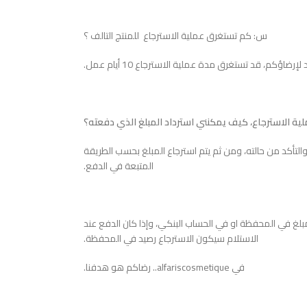
س: كم تستغرق عملية الاسترجاع للمنتج التالف ؟
ة الاسترجاع، كيف يمكنني استرداد المبلغ الذي دفعته؟
ا والتأكد من حالته، ومن ثم يتم استرجاع المبلغ بحسب الطريقة
المتبعة في الدفع.
بلغ في المحفظة او في الحساب البنكي، وإذا كان الدفع عند
الاستلام سيكون الاسترجاع رصيد في المحفظة.
في alfariscosmetique.. رضاكم هو هدفنا.