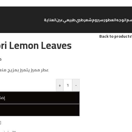
م
الوجه
العطور
سيروم
شعر
طبي
طبيعي
عين
العناية
Back to products
apri Lemon Leaves
د
عطر مميز يتميز بمزيج منع
+
-
إضا
W