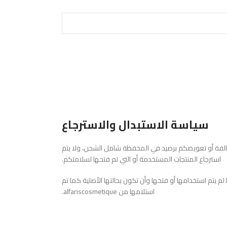
سياسة الاستبدال والاسترجاع
لتالفة أو تعويضكم برصيد في المحفظة شامل الشحن، ولا يتم
استرجاع المنتجات المستخدمة أو التي تم فتحها لسلامتكم.
 يتم استخدامها أو فتحها وأن تكون بحالتها الأصلية كما تم
استلامها من alfariscosmetique.