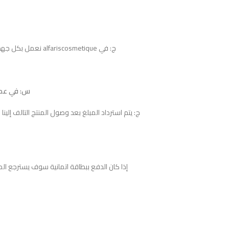
ج: في alfariscosmetique نعمل بكل جهد لإرضاؤكم، قد تستغرق مدة عملية الاسترجاع 10 أيام عمل.
س: في عملي
ج: يتم استرداد المبلغ بعد وصول المنتج التالف إلين
إذا كان الدفع ببطاقة اتمانية سوف يسترجع الم