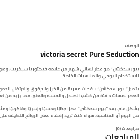
الوصف
victoria secret Pure Seduction
بيور سدكشن” هو عطر نسائي شهير من علامة فيكتوريا سيكريت، وهو يعد 
للاستخدام اليومي والمناسبات الخاصة.
يتميز “بيور سدكشن” بنفحات مغرية من الكرز والبرقوق والبرتقال الد
العطر لمسات دافئة من خشب الصندل والمسك والعنبر، مما يزيد من تعق
بشكل عام، يعد “بيور سدكشن” عطرًا جذابًا وحسيًا وزهريًا وفاكهيًا وم
من اليوم أو المناسبة، سواء كنت تريد إضفاء بعض الروائح اللطيفة على
مراجعات (0)
المراجعات