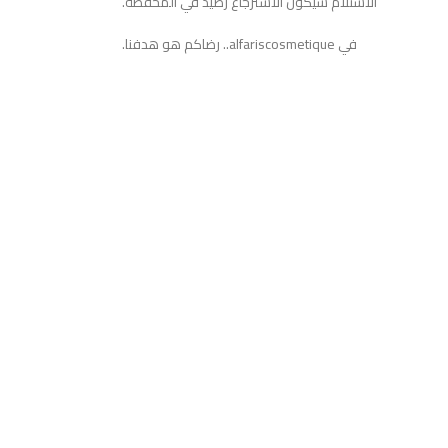
الاستلام سيكون الاسترجاع رصيد في المحفظة.
في alfariscosmetique.. رضاكم هو هدفنا.