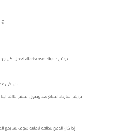
ج: يم
ج: في alfariscosmetique نعمل بكل جهد لإرضاؤكم، قد تستغرق مدة عملية الاسترجاع 10 أيام عمل.
س: في عملي
ج: يتم استرداد المبلغ بعد وصول المنتج التالف إلين
إذا كان الدفع ببطاقة اتمانية سوف يسترجع الم