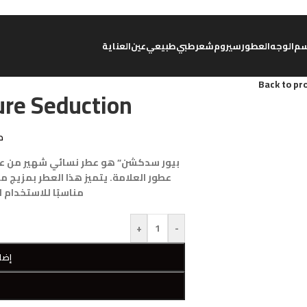
م
الوجه
العطور
سيروم
شعر
طبي
طبيعي
عين
العناية
Back to pr
Pure Seduction
د
بيور سدكشن” هو عطر نسائي شهير من علا
عطور العلامة. يتميز هذا العطر بمزيج م
مناسبًا للاستخدام 
+
-
إضا
W