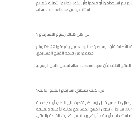
 يتم استخدامها أو فتحها وأن تكون بحالتها الأصلية كما تم
استلامها من alfariscosmetique.
س: هل هناك رسوم للاسترجاع ؟
ج: عند استرجاع منتج سليم غير تالف أي بحالته الأصلية فأن الرسوم يتحملها العميل وقيمتها 40 DH ويتم
خصمها من قيمة المُنتج المسترجع،
ن alfariscosmetique تتحمل كامل الرسوم.
س: كيف يمكنني استرجاع المنتج التالف؟
حيال ذلك من خلال إرسالكم تذكرة على الطلب أو عبر خدمة
العملاء المتوفرة من خلال الرقم0644666269، بشرط أن يكون المنتج المسترجع بحالته الأصلية وبغلافه
م استخدامه أو فتحه أو تغيير ملامح التغليف الخاصة بالمنتج.