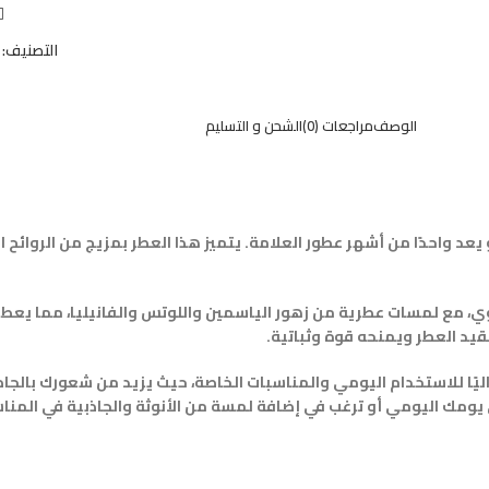
التصنيف:
الوصف
مراجعات (0)
الشحن و التسليم
واحدًا من أشهر عطور العلامة. يتميز هذا العطر بمزيج من الروائح ال
موي، مع لمسات عطرية من زهور الياسمين واللوتس والفانيليا، مما يع
يد العطر ويمنحه قوة وثباتية.
ثاليًا للاستخدام اليومي والمناسبات الخاصة، حيث يزيد من شعورك بالج
 يومك اليومي أو ترغب في إضافة لمسة من الأنوثة والجاذبية في المنا