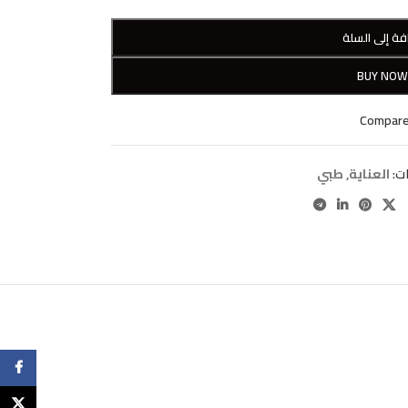
فة إلى السلة
BUY NO
Compar
ت:
العناية
,
طبي
cebook
X