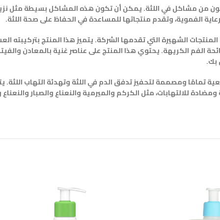
ون من مشاكل في اللثة. يمكن أن تكون هذه المشاكل بسيطة مثل نزيف ا
م Parodontax Herbal Daily Mouthwash 500ml واحدًا من المنتجات الشهيرة التي تقدمها الشركة. يتميز هذا
رائحة الفم الكريهة. يحتوي هذا المنتج على عناصر غنية بالمعادن والفيتا
بك.
ة ومضادة للالتهابات، مثل الكركم والميرمية والنعناع والصبار والنعناع