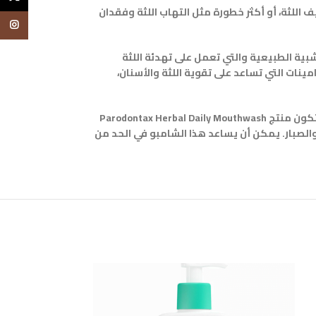
للثة، أو أكثر خطورة مثل التهاب اللثة وفقدان
tagram
 المنتج بتركيبته العشبية الطبيعية والتي تعمل على تهدئة اللثة
مينات التي تساعد على تقوية اللثة والأسنان،
تستخدم تقنية الفموية اليومية العشبية من Parodontax مكونات طبيعية تمامًا ومصممة لتحفيز تدفق الدم في اللثة وتهدئة التهاب اللثة. يتكون منتج Parodontax Herbal Daily Mouthwash
 والصبار. يمكن أن يساعد هذا الشامبو في الحد من