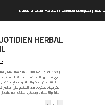
ت
المكياج
جسم
الوجه
العطور
سيروم
شعر
طبي
طبيعي
عين
العناية
UOTIDIEN HERBAL
ML
د.
التي تقدمها الشركة. يتميز هذا المنتج ب
اللثة المتهيجة والملتهبة، بالإضافة إلى 
الكريهة. يحتوي هذا المنتج على عناصر غن
اللثة والأسنان، ويمكن استخدامه بشكل ي
+
-