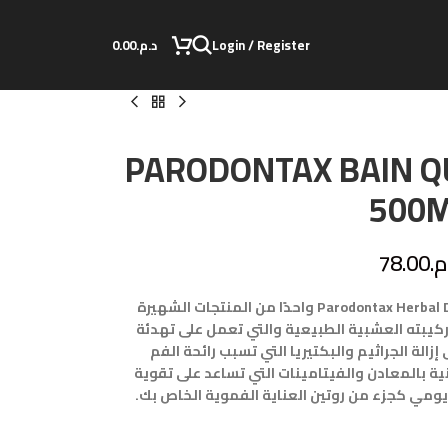
Login / Register
د.م.
0.00
PARODONTAX BAIN Q
500
م.
78.00
يُعد شامبو الفم Parodontax Herbal Daily Mouthwash 500ml واحدًا من المنتجات الشهيرة
تركيبته العشبية الطبيعية والتي تعمل على تهدئة
إزالة الجراثيم والبكتيريا التي تسبب رائحة الفم
ية بالمعادن والفيتامينات التي تساعد على تقوية
ومي كجزء من روتين العناية الفموية الخاص بك.