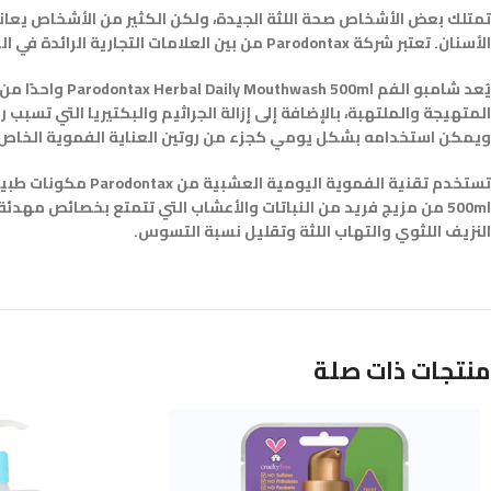
تمتلك بعض الأشخاص صحة اللثة الجيدة، ولكن الكثير من الأشخاص يعان
الأسنان. تعتبر شركة Parodontax من بين العلامات التجارية الرائدة في الرعاية الفموية، وتقدم منتجاتها للمساعدة في الحفاظ على صحة اللثة.
يُعد شامبو الف
المتهيجة والملتهبة، بالإضافة إلى إزالة الجراثيم والبكتيريا التي تسبب 
ويمكن استخدامه بشكل يومي كجزء من روتين العناية الفموية الخاص 
500ml من مزيج فريد من النباتات والأعشاب التي تتمتع بخصائص مهدئ
النزيف اللثوي والتهاب اللثة وتقليل نسبة التسوس.
منتجات ذات صلة