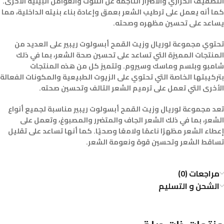
التصفيف الحراري والأضرار الناجمة عن التلوث والعوامل البيئية الأخرى.
كما أنه يعمل على ترطيب الشعر بعمق وإعادة بناء بنيته الداخلية، مما
يساعد على تحسين مظهره وصحته.
تحتوي مجموعة لوريال وزيت القمح أبسولوت ريبير على العديد من
المنتجات المميزة التي تساعد على تحسين صحة الشعر، بما في ذلك
شامبو وبلسم وماسك وسيروم. وتتميز كل من هذه المنتجات
بتركيبتها الخاصة التي تحتوي على الزيوت الطبيعية والمكونات الفعالة
الأخرى التي تعمل على ترميم الشعر التالف وتحسين صحته.
تعد مجموعة لوريال وزيت القمح أبسولوت ريبير مناسبة لجميع أنواع
الشعر، بما في ذلك الشعر الجاف والمتضرر والمصبوغ، وتعمل على
إعطاء الشعر مظهرًا ناعمًا ولامعًا وصحيًا. كما أنها تساعد على تقليل
تساقط الشعر وتحسين قوة ونعومة الشعر.
مراجعات (0)
الشحن و التسليم