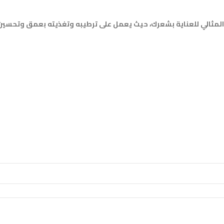
إن ديسانج سوان اكستريم 3 هيولز هو المنتج المثالي للعناية بشعرك، حيث يعمل على ترطيبه وتغ