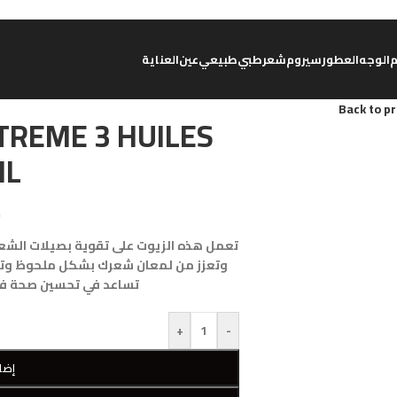
الوجه
العطور
سيروم
شعر
طبي
طبيعي
عين
العناية
Back to p
TREME 3 HUILES
ML
د
تعمل هذه الزيوت على تقوية بصيلات الشعر
وتعزز من لمعان شعرك بشكل ملحوظ وتمنحه 
تساعد في تحسين صحة فر
+
-
إضا