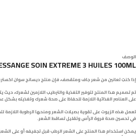
الوصف
ESSANGE SOIN EXTREME 3 HUILES 100ML
إذا كنتِ تعانين من شعر جاف ومتقصف، فإن منتج ديسانج سوان اكستريم 3 هيولز سيكون الحل المثالي لتلبية احتياجات ش
تم تصميم هذا المنتج لتوفير التغذية والترطيب اللازمين لشعرك، حيث يتك
على العناصر الغذائية اللازمة للحفاظ على صحة شعرك وتغذيته بشكل ع
تعمل هذه الزيوت على تقوية بصيلات الشعر ومنحها الرطوبة اللازمة لتج
في تحسين صحة فروة الرأس وتقليل تساقط الشعر.