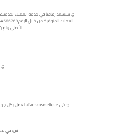
ج: سيسعد رفاقنا في خدمة العملاء بخدمتكم 
الأصلي ولم يت
ج: يم
ج: في alfariscosmetique نعمل بكل جهد لإرضاؤكم، قد تستغرق مدة عملية الاسترجاع 10 أيام عمل.
س: في عملي