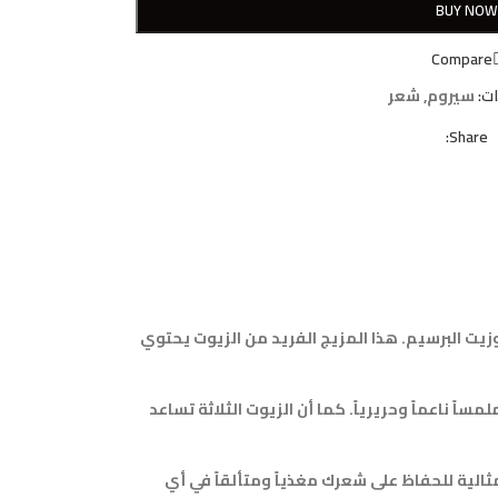
BUY NO
Compare
ت:
سيروم
,
شعر
Share:
وزيت البرسيم. هذا المزيج الفريد من الزيوت يحتوي
ناعماً وحريرياً. كما أن الزيوت الثلاثة تساعد
طب قبل تجفيفه أو على الشعر الجاف لتحسين اللمعان وتنعيمه. كما أن حجم العبوة 100 مل يجعلها مثالية للحفاظ على شعرك مغذياً ومتألقاً في أي