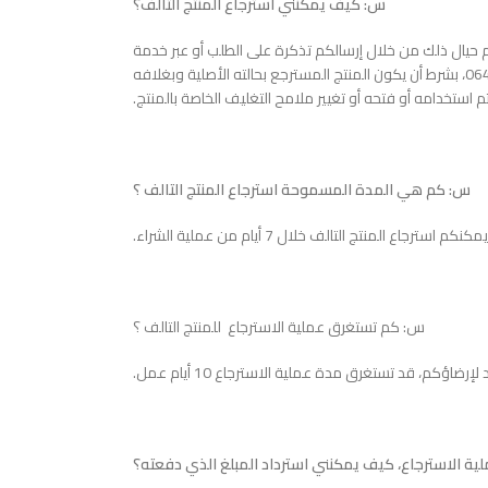
س: كيف يمكنني استرجاع المنتج التالف؟
حيال ذلك من خلال إرسالكم تذكرة على الطلب أو عبر خدمة
العملاء المتوفرة من خلال الرقم0644666269، بشرط أن يكون المنتج المسترجع بحالته الأصلية وبغلافه
م استخدامه أو فتحه أو تغيير ملامح التغليف الخاصة بالمنتج.
س: كم هي المدة المسموحة استرجاع المنتج التالف ؟
كنكم استرجاع المنتج التالف خلال 7 أيام من عملية الشراء.
س: كم تستغرق عملية الاسترجاع للمنتج التالف ؟
ة الاسترجاع، كيف يمكنني استرداد المبلغ الذي دفعته؟