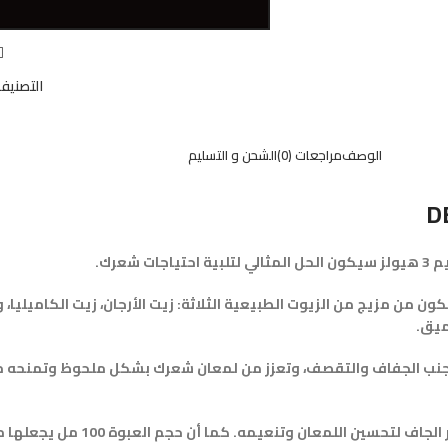
W
التصنيفا
الوصف
مراجعات (0)
الشحن و التسليم
D
عرك.
ون من مزيج من الزيوت الطبيعية الثلاثة: زيت الأرجان، زيت الكاميليا، 
ميق.
نب الجفاف والتقصف، وتعزز من لمعان شعرك بشكل ملحوظ وتمنحه ملمساً 
يمكن استخدام هذا المنتج على الشعر الر