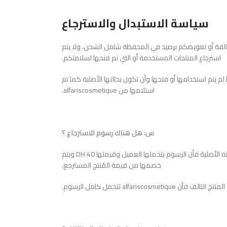
سياسة الاستبدال والاسترجاع
لتالفة أو تعويضكم برصيد في المحفظة شامل الشحن، ولا يتم
استرجاع المنتجات المستخدمة أو التي تم فتحها لسلامتكم.
 يتم استخدامها أو فتحها وأن تكون بحالتها الأصلية كما تم
استلامها من alfariscosmetique.
س: هل هناك رسوم للاسترجاع ؟
ج: عند استرجاع منتج سليم غير تالف أي بحالته الأصلية فأن الرسوم يتحملها العميل وقيمتها 40 DH ويتم
خصمها من قيمة المُنتج المسترجع،
ن alfariscosmetique تتحمل كامل الرسوم.