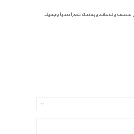
ذيته بعمق وتحسين ملمسه ولمعانه، ويمنحك شعراً صحياً وجميلاً.