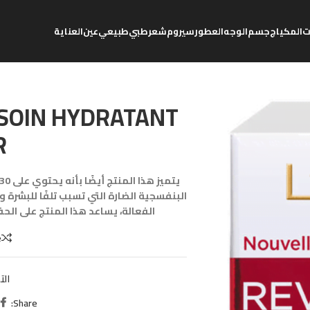
ت
المكياج
جسم
الوجه
العطور
سيروم
شعر
طبي
طبيعي
عين
العناية
 SOIN HYDRATANT
R
البنفسجية الضارة التي تسبب تلفًا للبشرة
الفعالة، يساعد هذا المنتج على ال
e
الت
Share: