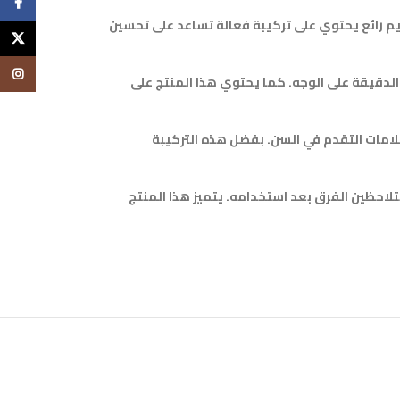
cebook
ية ببشرتك والحفاظ على شبابها ونضارتها، فلا يوجد منتج أفضل من L’Oréal Revitalift Soin Hydratant Jour. إنها كريم رائع يحتوي على تركيبة فعالة تساعد على تحسين
X
tagram
ي يعمل على تقليل ظهور التجاعيد والخطوط الدقيقة على الوجه. كما يحتوي هذا المنتج على
للبشرة وظهور علامات التقدم في السن. بفضل هذه التركيبة
نظيفها وتجفيفها، وستلاحظين الفرق بعد استخدامه. يتميز هذا المنتج