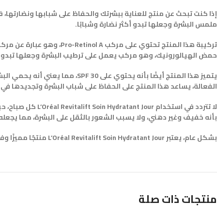
ملمس البشرة وجعلها تبدو أكثر نضارة وشبابًا.
حمض الهيالورونيك، وهو مركب يعمل على ترطيب البشرة وجعلها تبدو أك
يتميز هذا المنتج أيضًا بأنه يحت
الفعالة، يساعد هذا المنتج على الحفاظ على شباب البشرة وتجديدها في 
لا تتردد في استخد
بأنه خفيف وغير دهني، ولا يسبب الشعور بالثقل على البشرة، مما يجعله م
بشكل عام، يعتبر L’Oréal Revitalift Soin Hydratant Jour منتجًا مميزًا وفعالًا للغاية، حيث يعمل على ترطيب البشرة وتحسين مظهر
منتجات ذات صلة