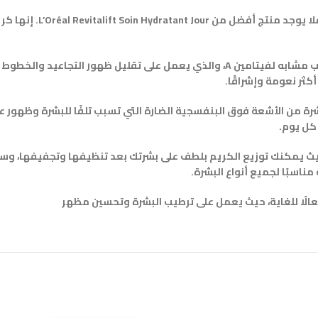
إذا كنت تبحث عن منتج للعنا
تركيبة هذا المنتج تحتوي على مركب Pro-Retinol A، وهو عبارة عن مركب مشابه لفيتامين A، والذ
ثر نعومة وإشراقًا.
وي على SPF 30، مما يعني أنه يحمي البشرة من الأشعة فوق البنفسجية الضارة التي تسبب تلفًا 
كل يوم.
ام L’Oréal Revitalift Soin Hydratant Jour كل صباح، حيث يمكنك توزيع الكريم بلطف على بشرتك بعد ت
ناسبًا لجميع أنواع البشرة.