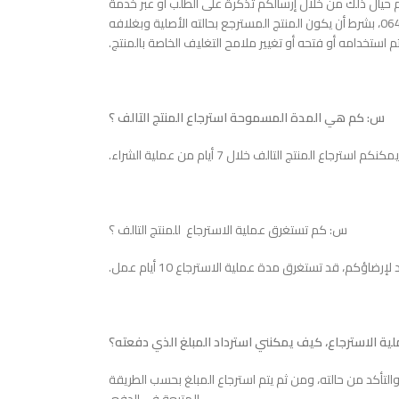
حيال ذلك من خلال إرسالكم تذكرة على الطلب أو عبر خدمة
العملاء المتوفرة من خلال الرقم0644666269، بشرط أن يكون المنتج المسترجع بحالته الأصلية وبغلافه
م استخدامه أو فتحه أو تغيير ملامح التغليف الخاصة بالمنتج.
س: كم هي المدة المسموحة استرجاع المنتج التالف ؟
كنكم استرجاع المنتج التالف خلال 7 أيام من عملية الشراء.
س: كم تستغرق عملية الاسترجاع للمنتج التالف ؟
ة الاسترجاع، كيف يمكنني استرداد المبلغ الذي دفعته؟
ا والتأكد من حالته، ومن ثم يتم استرجاع المبلغ بحسب الطريقة