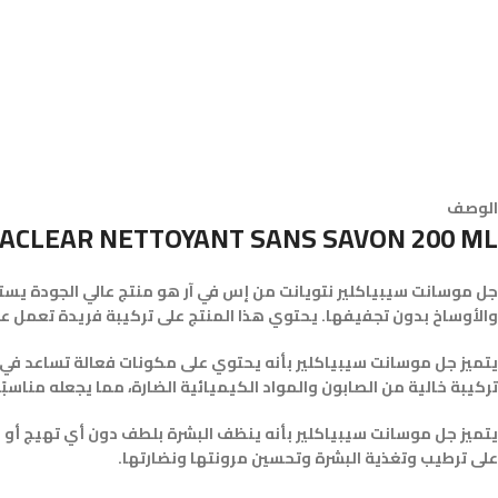
الوصف
ACLEAR NETTOYANT SANS SAVON 200 ML
جل موسانت سيبياكلير نتويانت من إس في آر هو منتج عالي الجودة يست
والأوساخ بدون تجفيفها. يحتوي هذا المنتج على تركيبة فريدة تعمل على إ
يتميز جل موسانت سيبياكلير بأنه يحتوي على مكونات فعالة تساعد في من
تركيبة خالية من الصابون والمواد الكيميائية الضارة، مما يجعله مناسب
يتميز جل موسانت سيبياكلير بأنه ينظف البشرة بلطف دون أي تهيج أو 
على ترطيب وتغذية البشرة وتحسين مرونتها ونضارتها.