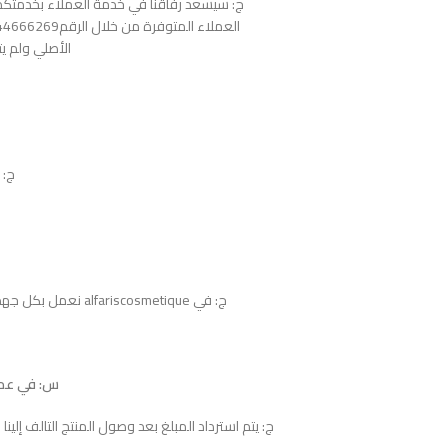
ج: سيسعد رفاقنا في خدمة العملاء بخدمتكم 
الأصلي ولم يت
ج: يم
ج: في alfariscosmetique نعمل بكل جهد لإرضاؤكم، قد تستغرق مدة عملية الاسترجاع 10 أيام عمل.
س: في عملي
ج: يتم استرداد المبلغ بعد وصول المنتج التالف إلين