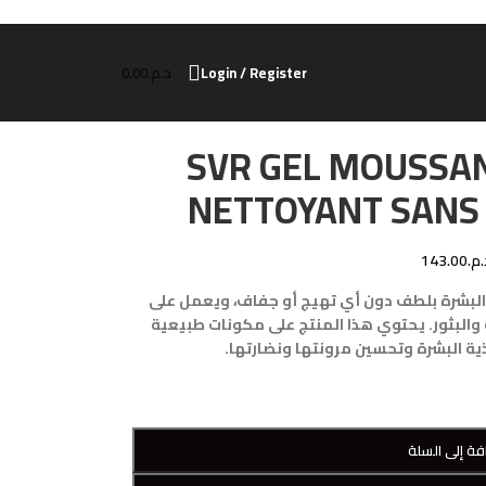
Login / Register
د.م.
0.00
SVR GEL MOUSSAN
NETTOYANT SANS 
.م.
143.00
البشرة بلطف دون أي تهيج أو جفاف، ويعمل على
والبثور. يحتوي هذا المنتج على مكونات طبيعية
ة البشرة وتحسين مرونتها ونضارتها.
فة إلى السلة