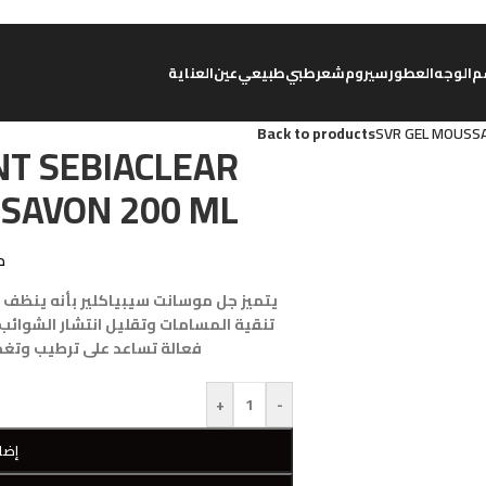
م
الوجه
العطور
سيروم
شعر
طبي
طبيعي
عين
العناية
Back to products
SVR GEL MOUSS
T SEBIACLEAR
SAVON 200 ML
د
يتميز جل موسانت سيبياكلير بأنه ينظف 
تنقية المسامات وتقليل انتشار الشوائب 
فعالة تساعد على ترطيب وتغذي
+
-
إضا