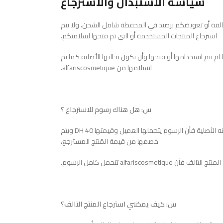
سياسة الاستبدال والاسترجاع
لتالفة أو تعويضكم برصيد في المحفظة شامل الشحن، ولا يتم
استرجاع المنتجات المستخدمة أو التي تم فتحها لسلامتكم.
 يتم استخدامها أو فتحها وأن تكون بحالتها الأصلية كما تم
استلامها من alfariscosmetique.
س: هل هناك رسوم للاسترجاع ؟
ج: عند استرجاع منتج سليم غير تالف أي بحالته الأصلية فأن الرسوم يتحملها العميل وقيمتها 40 DH ويتم
خصمها من قيمة المُنتج المسترجع،
ن alfariscosmetique تتحمل كامل الرسوم.
س: كيف يمكنني استرجاع المنتج التالف؟