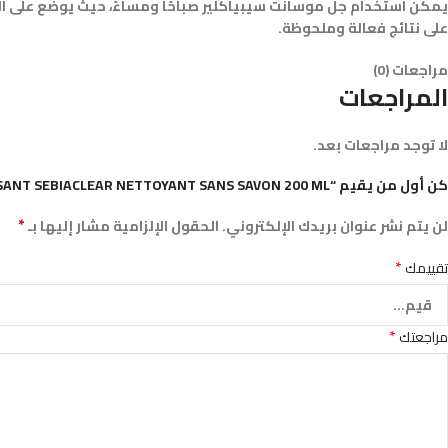
يمكن استخدام جل موسانت سيبياكلير صباحًا ومساءً، حيث يوضع على ال
على نتائج فعالة وملحوظة.
مراجعات (0)
المراجعات
لا توجد مراجعات بعد.
كن أول من يقيم “SVR GEL MOUSSANT SEBIACLEAR NETTOYANT SANS SAVON 200 ML”
*
لن يتم نشر عنوان بريدك الإلكتروني.
الحقول الإلزامية مشار إليها بـ
*
تقييمك
*
مراجعتك