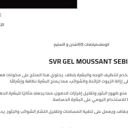
W
الت
الوصف
مراجعات (0)
الشحن و التسليم
SVR GEL MOUSSANT SEBI
خدم لتنظيف الوجه والبشرة بلطف. يحتوي هذا المنتج على مكونات فعا
زالة الزيوت الزائدة والشوائب، مما يمنح البشرة نظافة وإشراقًا.
ع ظهور البثور وتقليل إفرازات الدهون، مما يجعله مثاليًا للبشرة الد
ًا للاستخدام اليومي على البشرة الحساسة.
جفاف، ويعمل على تنقية المسامات وتقليل انتشار الشوائب والبثور. ي