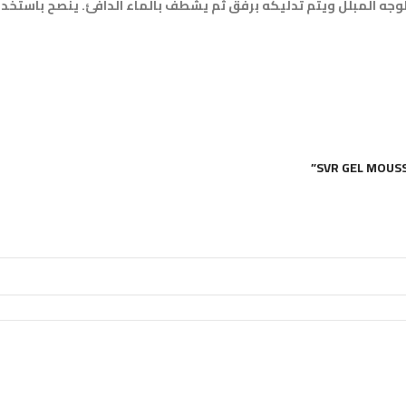
وجه المبلل ويتم تدليكه برفق ثم يشطف بالماء الدافئ. ينصح باستخدا