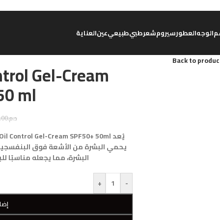
م
الوجه
العطور
سيروم
شعر
طبي
طبيعي
عين
العناية
Back to produc
ntrol Gel-Cream
50 ml
د.م.
.00
يحمي البشرة من الأشعة فوق البنفسجية ا
البشرة، مما يجعله مناسبًا ل
+
-
إضا