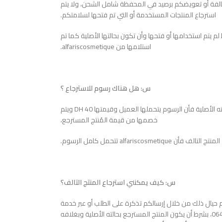
لتالفة أو تعويضكم برصيد في المحفظة شامل الشحن، ولا يتم
استرجاع المنتجات المستخدمة أو التي تم فتحها لسلامتكم.
 يتم استخدامها أو فتحها وأن تكون بحالتها الأصلية كما تم
استلامها من alfariscosmetique.
س: هل هناك رسوم للاسترجاع ؟
ج: عند استرجاع منتج سليم غير تالف أي بحالته الأصلية فأن الرسوم يتحملها العميل وقيمتها 40 DH ويتم
خصمها من قيمة المُنتج المسترجع،
ن alfariscosmetique تتحمل كامل الرسوم.
س: كيف يمكنني استرجاع المنتج التالف؟
حيال ذلك من خلال إرسالكم تذكرة على الطلب أو عبر خدمة
العملاء المتوفرة من خلال الرقم0644666269، بشرط أن يكون المنتج المسترجع بحالته الأصلية وبغلافه