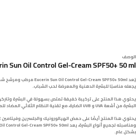
الوصف
rin Sun Oil Control Gel-Cream SPF50+ 50 ml
يُعد -Cream SPF50+ 50ml
يجعله مناسبًا للبشرة الدهنية والمعرضة لحب الشباب.
البشرة من أشعة UVA و UVB الضارة، مع تقنية النظام الثلاثي المضاد للمسام الذي يساعد على منع إفراز الزيت الزائد في البشرة.
بشكل عام.