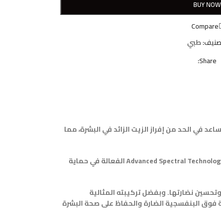
BUY NO
Compare
صنيف:
طبي
Share:
جية الضارة ويساعد في الحد من إفراز الزيت الزائد في البشرة، مما
يحتوي هذا المنتج على تركيبة خفيفة تمتص بسهولة في البشرة وتتركها ناعمة وخالية من الزيوت الزائدة. يحتوي هذا المنتج أيضًا على تقنية Advanced Spectral Technology الفعالة في حماية
لى ترطيب وتغذية البشرة وتحسين نضارتها. وبفضل تركيبته المثالية
لاستخدام اليومي لحماية البشرة من الأشعة فوق البنفسجية الضارة والحفاظ على صحة البشرة