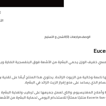
W
الت
الوصف
مراجعات (0)
الشحن و التسليم
Euce
Eucerin Sun Oil Control Gel مرطب ومرشح شمسي خفيف الوزن يحمي البشرة من الأشعة فوق البنفس
يحتوي هذا المنتج أيضًا على حمض الهيالورونيك والجلسرين وفيتامين E وأملاح المغنيسيوم، والتي تعمل جميعها ع
ومناسبته لجميع أنواع البشرة، يعد Eucerin Sun Oil Control Gel-Cream SPF50+ 50ml منتجًا ممتازًا ل