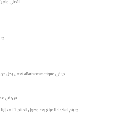
الأصلي ولم يت
ج: يم
ج: في alfariscosmetique نعمل بكل جهد لإرضاؤكم، قد تستغرق مدة عملية الاسترجاع 10 أيام عمل.
س: في عملي
ج: يتم استرداد المبلغ بعد وصول المنتج التالف إلين