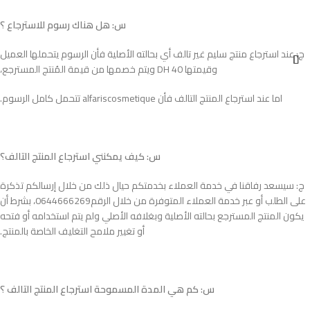
س: هل هناك رسوم للاسترجاع ؟
ج: عند استرجاع منتج سليم غير تالف أي بحالته الأصلية فأن الرسوم يتحملها العميل
وقيمتها 40 DH ويتم خصمها من قيمة المُنتج المسترجع،
اما عند استرجاع المنتج التالف فأن alfariscosmetique تتحمل كامل الرسوم.
س: كيف يمكنني استرجاع المنتج التالف؟
ج: سيسعد رفاقنا في خدمة العملاء بخدمتكم حيال ذلك من خلال إرسالكم تذكرة
على الطلب أو عبر خدمة العملاء المتوفرة من خلال الرقم0644666269، بشرط أن
يكون المنتج المسترجع بحالته الأصلية وبغلافه الأصلي ولم يتم استخدامه أو فتحه
أو تغيير ملامح التغليف الخاصة بالمنتج.
س: كم هي المدة المسموحة استرجاع المنتج التالف ؟