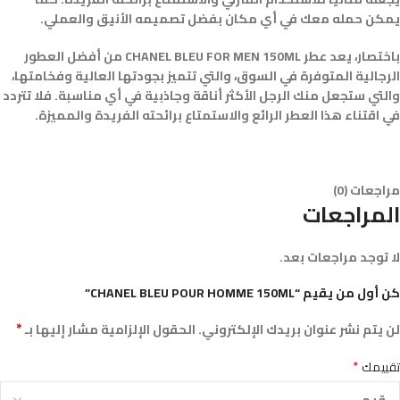
يمكن حمله معك في أي مكان بفضل تصميمه الأنيق والعملي.
باختصار، يعد عطر CHANEL BLEU FOR MEN 150ML من أفضل العطور
الرجالية المتوفرة في السوق، والتي تتميز بجودتها العالية وفخامتها،
والتي ستجعل منك الرجل الأكثر أناقة وجاذبية في أي مناسبة. فلا تتردد
في اقتناء هذا العطر الرائع والاستمتاع برائحته الفريدة والمميزة.
مراجعات (0)
المراجعات
لا توجد مراجعات بعد.
كن أول من يقيم “CHANEL BLEU POUR HOMME 150ML”
*
لن يتم نشر عنوان بريدك الإلكتروني.
الحقول الإلزامية مشار إليها بـ
*
تقييمك