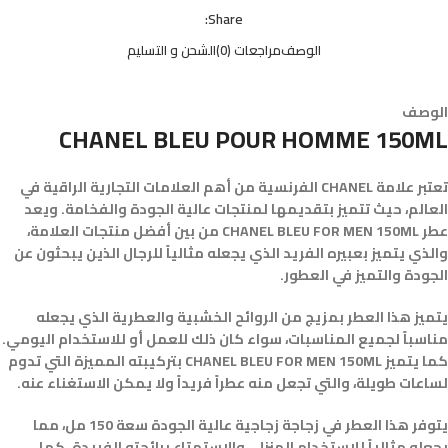
Share:
الوصف
مراجعات (0)
الشحن و التسليم
الوصف
CHANEL BLEU POUR HOMME 150ML
تعتبر علامة CHANEL الفرنسية من أهم العلامات التجارية الراقية في
العالم، حيث تتميز بتقديمها لمنتجات عالية الجودة والفخامة. ويعد
عطر CHANEL BLEU FOR MEN 150ML من بين أفضل منتجات العلامة،
والذي يتميز بعبيره الفريد الذي يجعله مثالياً للرجال الذين يبحثون عن
الجودة والتميز في العطور.
يتميز هذا العطر بمزيج من الروائح الخشبية والعطرية الذي يجعله
مناسباً لجميع المناسبات، سواء كان ذلك للعمل أو للاستخدام اليومي.
كما يتميز CHANEL BLEU FOR MEN 150ML بتركيبته المميزة التي تدوم
لساعات طويلة، والتي تجعل منه عطراً فريداً ولا يمكن الاستغناء عنه.
يتوفر هذا العطر في زجاجة زجاجية عالية الجودة سعة 150 مل، مما
يجعله مثالياً للاستخدام المنزلي والاستمتاع برائحته الفريدة. كما