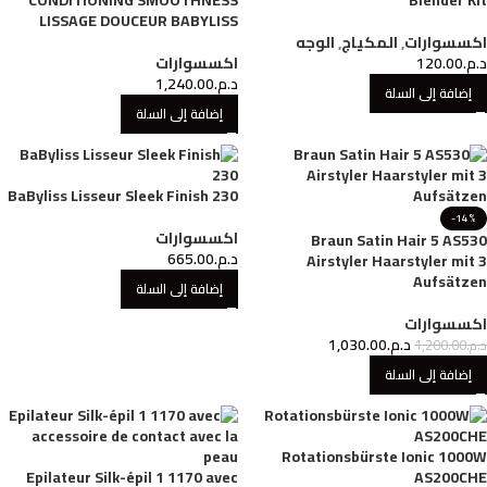
CONDITIONING SMOOTHNESS
Blender Kit
LISSAGE DOUCEUR BABYLISS
اكسسوارات
,
المكياج
,
الوجه
د.م.
120.00
اكسسوارات
د.م.
1,240.00
إضافة إلى السلة
إضافة إلى السلة
BaByliss Lisseur Sleek Finish 230
-14%
اكسسوارات
Braun Satin Hair 5 AS530
د.م.
665.00
Airstyler Haarstyler mit 3
Aufsätzen
إضافة إلى السلة
اكسسوارات
د.م.
1,030.00
د.م.
1,200.00
إضافة إلى السلة
Rotationsbürste Ionic 1000W
Epilateur Silk-épil 1 1170 avec
AS200CHE