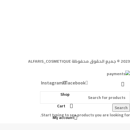
2023 © جميع الحقوق محفوظة ALFARIS_COSMETIQUE
Instagram
X
Facebook
Shop
Cart
Search
Start typing to see products you are looking for.
My account