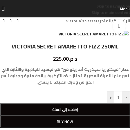
Skip to navigation
Menu
Skip to main content
الرئيسية
/
المتجر
/
Victoria´s Secret
Click to enlarge
VICTORIA SECRET AMARETTO FIZZ 250ML
د.م.
225.00
عطر “فيكتوريا سيكريت أماريتو فيز” هو تجسيد للجاذبية والإثارة التي
تعبر عنها المرأة العصرية. تمتاز هذه التركيبة برائحة مثيرة وجذابة تأسر
الحواس وتترك انطباعًا لا يُنسى.
+
-
إضافة إلى السلة
BUY NOW