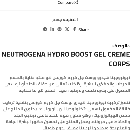
Compare
التصنيف:
جسم
Share:
الوصف
NEUTROGENA HYDRO BOOST GEL CREME
CORPS
نيوتروجينا هيدرو بوست جل كريم كوربس هو منتج عناية بالجسم
المرطب والمغذي للبشرة. إذا كنت تعاني من جفاف الجلد أو ترغب في
الحصول على بشرة ناعمة ومرطبة ، فهذا المنتج هو ما تحتاجه.
تتميز تركيبة نيوتروجينا هيدرو بوست جل كريم كوربس بتقنية ترطيب
فائقة المفعول تسمى “تكنولوجيا الهيالورونيك”. يحتوي المنتج على
حمض الهيالورونيك ، وهو مكون مهم للحفاظ على ترطيب الجلد
والحفاظ على مرونته. يعمل المنتج على تحسين مظهر البشرة الجافة
والمتهيجة ويمنحها ترطيبًا عميقًا يدوم طويلاً.