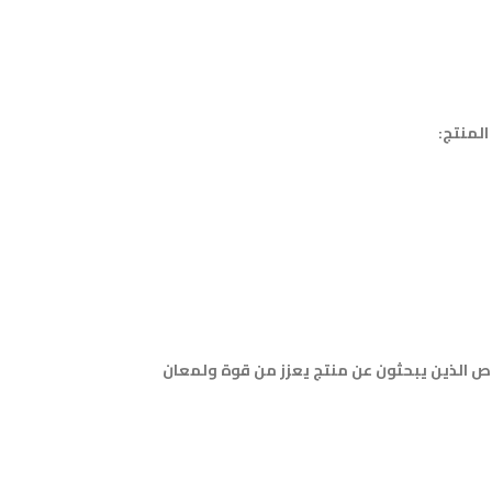
جماله. إنه خيار رائع للأشخاص الذين يبحثون عن منتج يعزز من قوة ولمعان