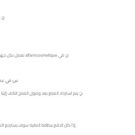
ج: يم
ج: في alfariscosmetique نعمل بكل جهد لإرضاؤكم، قد تستغرق مدة عملية الاسترجاع 10 أيام عمل.
س: في عملي
ج: يتم استرداد المبلغ بعد وصول المنتج التالف إلين
إذا كان الدفع ببطاقة اتمانية سوف يسترجع الم