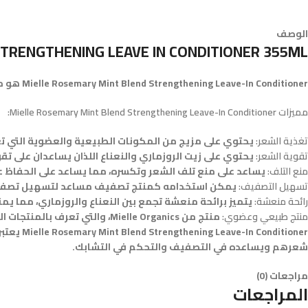
الوصف
TRENGTHENING LEAVE IN CONDITIONER 355ML
Mielle Rosemary Mint Blend Strengthening Leave-In Conditioner هو منتج للعناية بالشعر من Mielle Organics. إليك بعض المعلومات عن هذا المنتج:
مميزات Mielle Rosemary Mint Blend Strengthening Leave-In Conditioner:
تغذية الشعر:
يحتوي على مزيج من المكونات الطبيعية والعضوية التي تع
تقوية الشعر:
يحتوي على زيت الروزماري والنعناع اللذان يساعدان على تق
منع التلف:
يساعد على منع تلف الشعر وتكسره، مما يساعد على الحفاظ 
تسهيل التصفيف:
يمكن استخدامه كمنتج تصفيف مساعد لتسهيل تصفي
رائحة منعشة:
يتميز برائحة منعشة تجمع بين النعناع والروزماري، مما ي
منتج طبيعي وعضوي:
منتج من Mielle Organics، والتي تعرف بالمنتجات العضوية والطبيعية ذات الجودة.
ditioner
شعرهم ويساعده في التصفيف والتحكم في التشابك.
مراجعات (0)
المراجعات