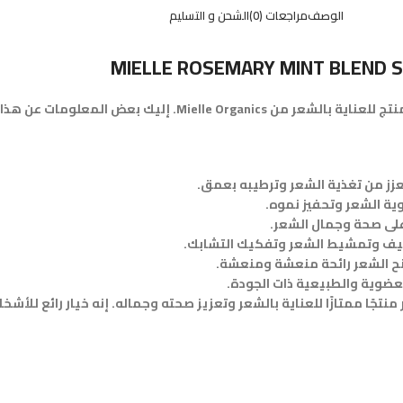
الوصف
مراجعات (0)
الشحن و التسليم
MIELLE ROSEMARY MINT BLEND S
زز من تغذية الشعر وترطيبه بعمق.
وية الشعر وتحفيز نموه.
على صحة وجمال الشعر.
ف وتمشيط الشعر وتفكيك التشابك.
منح الشعر رائحة منعشة ومنعشة.
Mielle Rosemary Mint Blend Strengthening Leave-In Con يعتبر منتجًا ممتازًا للعناية بالشعر وتعزيز صحته و