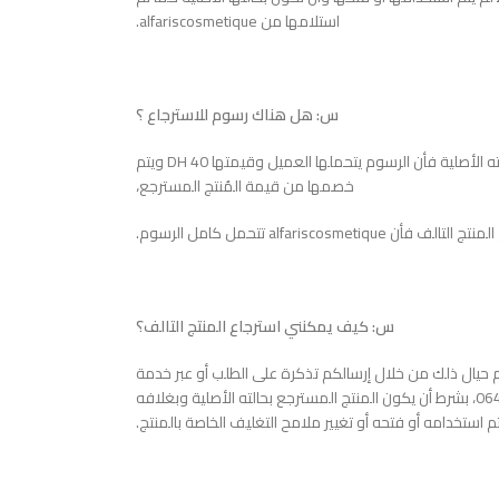
استلامها من alfariscosmetique.
س: هل هناك رسوم للاسترجاع ؟
ج: عند استرجاع منتج سليم غير تالف أي بحالته الأصلية فأن الرسوم يتحملها العميل وقيمتها 40 DH ويتم
خصمها من قيمة المُنتج المسترجع،
ن alfariscosmetique تتحمل كامل الرسوم.
س: كيف يمكنني استرجاع المنتج التالف؟
حيال ذلك من خلال إرسالكم تذكرة على الطلب أو عبر خدمة
العملاء المتوفرة من خلال الرقم0644666269، بشرط أن يكون المنتج المسترجع بحالته الأصلية وبغلافه
م استخدامه أو فتحه أو تغيير ملامح التغليف الخاصة بالمنتج.