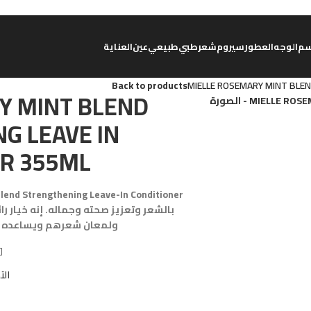
م
الوجه
العطور
سيروم
شعر
طبي
طبيعي
عين
العناية
Back to products
MIELLE ROSEMARY MINT BLE
Y MINT BLEND
G LEAVE IN
ER 355ML
بالشعر وتعزيز صحته وجماله. إنه خيار ر
ولمعان شعرهم ويساعده ف
الت