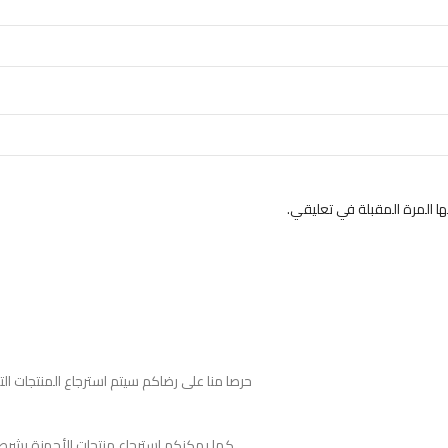
 المرة المقبلة في تعليقي.
حرصا منا على رضاكم سيتم استرجاع المنتجات ا
كما يمكنكم استرجاع منتجات الأجهزة بشرط لم