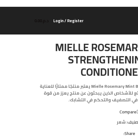
Login / Register
د.م.
0.00
MIELLE ROSEMAR
STRENGTHENIN
CONDITION
Mielle Rosemary Mint Blend Strengthening Leave-In Conditioner يعتبر منتجًا ممتازًا للعناية
ائع للأشخاص الذين يبحثون عن منتج يعزز من قوة
ي التصفيف والتحكم في التشابك.
Compare
صنيف:
شعر
Share: