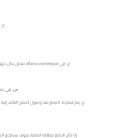
ج: يم
ج: في alfariscosmetique نعمل بكل جهد لإرضاؤكم، قد تستغرق مدة عملية الاسترجاع 10 أيام عمل.
س: في عملي
ج: يتم استرداد المبلغ بعد وصول المنتج التالف إلين
إذا كان الدفع ببطاقة اتمانية سوف يسترجع الم