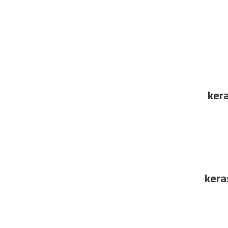
kera
kera