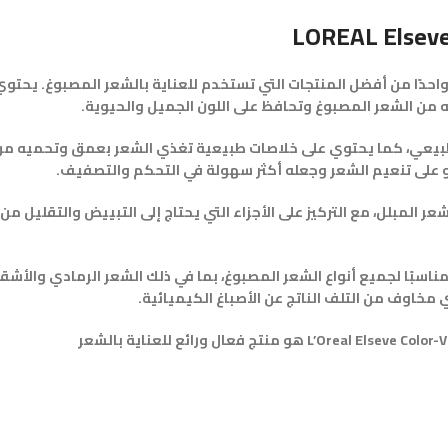
LOREAL Elseve
عتبر شامبو L’Oreal Elseve Color-Vive Shampoing Violet Déjaunisseur واحدًا من أفضل المنتجات التي تستخدم للعن
يه من الشعر المصبوغ وتحافظ على اللون الجميل والحيوية.
ن الطبيعي، كما يحتوي على خلاصات طبيعية تغذي الشعر بعمق وتحميه من
مبو على تنعيم الشعر وجعله أكثر سهولة في التحكم والتصفيف.
المبلل، مع التركيز على الأجزاء التي يحتاج إلى التبييض والتقليل من
عتبر شامبو L’Oreal Elseve Color-Vive Shampoing Violet Déjaunisseur مناسبًا لجميع أنواع الشعر المصبوغ، بما ف
مخاوف من التلف الناتج عن الأصباغ الكيميائية.