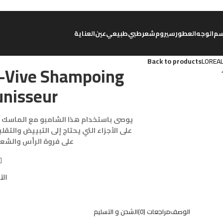
م
الوجه
العطور
سيروم
شعر
طبي
طبيعي
عين
العناية
Back to products
LOREAL
r-Vive Shampoing
unisseur
يوصى باستخدام هذا الشامبو مع الماسك الم
على الأجزاء التي يحتاج إلى التبييض والتق
على فروة الرأس والشعر،
الت
الوصف
مراجعات (0)
الشحن و التسليم