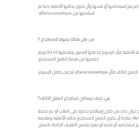
 يتم استخدامها أو فتحها وأن تكون بحالتها الأصلية كما تم
استلامها من alfariscosmetique.
س: هل هناك رسوم للاسترجاع ؟
ج: عند استرجاع منتج سليم غير تالف أي بحالته الأصلية فأن الرسوم يتحملها العميل وقيمتها 40 DH ويتم
خصمها من قيمة المُنتج المسترجع،
ن alfariscosmetique تتحمل كامل الرسوم.
س: كيف يمكنني استرجاع المنتج التالف؟
حيال ذلك من خلال إرسالكم تذكرة على الطلب أو عبر خدمة
العملاء المتوفرة من خلال الرقم0644666269، بشرط أن يكون المنتج المسترجع بحالته الأصلية وبغلافه
م استخدامه أو فتحه أو تغيير ملامح التغليف الخاصة بالمنتج.