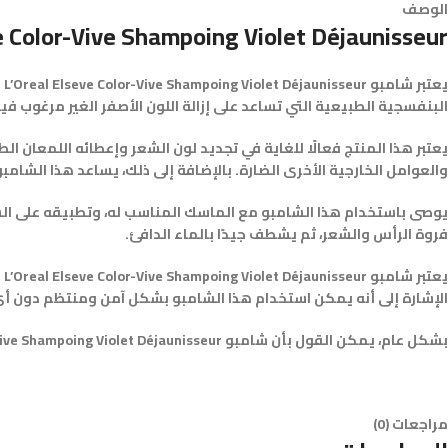
الوصف
 Color-Vive Shampoing Violet Déjaunisseur
ي
البنفسجية الطبيعية التي تساعد على إزالة اللون الأصفر الغير مرغوب ف
يعتبر هذا المنتج فعالًا للغاية في تجديد لون الشعر وإعطائه اللمعا
والعوامل الخارجية الأخرى الضارة. بالإضافة إلى ذلك، يساعد هذا الشا
يوصى باستخدام هذا الشامبو مع الماسك المناسب له، وتطبيقه على الشعر 
فروة الرأس والشعر، ثم يشطف جيدًا بالماء الدافئ.
ي
الإشارة إلى أنه يمكن استخدام هذا الشامبو بشكل آمن ومنتظم دون أي 
بشكل عام، يمكن القول بأن شامبو L’Oreal Elseve Color-Vive Shampoing Violet Déjaunisseur هو منتج فعال ورائع للعناية بالشعر
مراجعات (0)