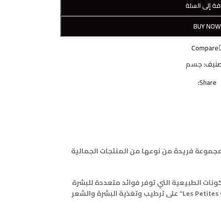
فة إلى السلة
BUY NO
Compare
صنيف:
جسم
Share:
نتجًا جديدًا ومثيرًا يأتي من العلامة التجارية الفرنسية الشهيرة “Le Petit Marseillais”، وهو “Les Petites Creations”. إنه مجموعة فريدة من نوعها من المنتجات الجمالية
أفضل المكونات الطبيعية التي توفر فوائد متعددة للبشرة
والشعر. فمن مستخلصات العسل الطبيعي، إلى مستخلصات زهرة الخوخ، والعديد من المكونات الأخرى المميزة، يعمل كل منتج من “Les Petites Creations” على ترطيب وتغذية البشرة والشعر