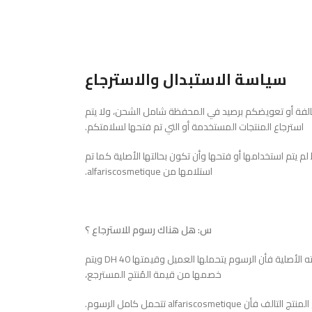
سياسة الاستبدال والاسترجاع
لتالفة أو تعويضكم برصيد في المحفظة شامل الشحن، ولا يتم
استرجاع المنتجات المستخدمة أو التي تم فتحها لسلامتكم.
 يتم استخدامها أو فتحها وأن تكون بحالتها الأصلية كما تم
استلامها من alfariscosmetique.
س: هل هناك رسوم للاسترجاع ؟
ج: عند استرجاع منتج سليم غير تالف أي بحالته الأصلية فأن الرسوم يتحملها العميل وقيمتها 40 DH ويتم
خصمها من قيمة المُنتج المسترجع،
ن alfariscosmetique تتحمل كامل الرسوم.