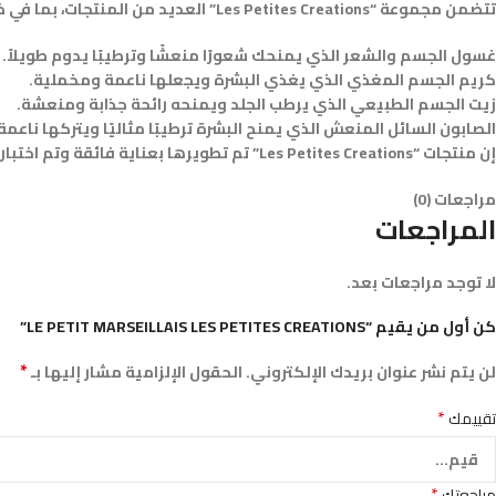
تتضمن مجموعة “Les Petites Creations” العديد من المنتجات، بما في ذلك:
غسول الجسم والشعر الذي يمنحك شعورًا منعشًا وترطيبًا يدوم طويلاً.
كريم الجسم المغذي الذي يغذي البشرة ويجعلها ناعمة ومخملية.
زيت الجسم الطبيعي الذي يرطب الجلد ويمنحه رائحة جذابة ومنعشة.
الصابون السائل المنعش الذي يمنح البشرة ترطيبًا مثاليًا ويتركها ناعم
إن منتجات “Les Petites Creations” تم تطويرها بعناية فائقة وتم اختبارها بدقة لضمان أنها تلبي احتياجات المستخدمين وتوفر تجربة ممتعة ومريحة في العناية الشخصية.
مراجعات (0)
المراجعات
لا توجد مراجعات بعد.
كن أول من يقيم “LE PETIT MARSEILLAIS LES PETITES CREATIONS”
*
لن يتم نشر عنوان بريدك الإلكتروني.
الحقول الإلزامية مشار إليها بـ
*
تقييمك
*
مراجعتك