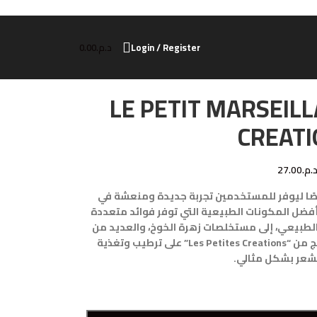
Login / Register
د.م.
0.00
LE PETIT MARSEILL
CREAT
.م.
27.00
“Les Petites Creations” خصيصًا ليوفر للمستخدمين تجربة جديدة ومنعشة في
 أفضل المكونات الطبيعية التي توفر فوائد متعددة
طبيعي، إلى مستخلصات زهرة الخوخ، والعديد من
المكونات الأخرى المميزة، يعمل كل منتج من “Les Petites Creations” على ترطيب وتغذية
لشعر بشكل مثالي.