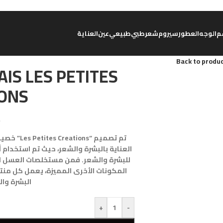
م
الوجه
العطور
سيروم
شعر
طبي
طبيعي
عين
العناية
Back to produ
AIS LES PETITES
IONS
د
تم تصميم 
العناية بالبشرة والشعر، حيث تم استخدام
للبشرة والشعر. فمن مستخلصات العسل ال
البشرة وا
+
-