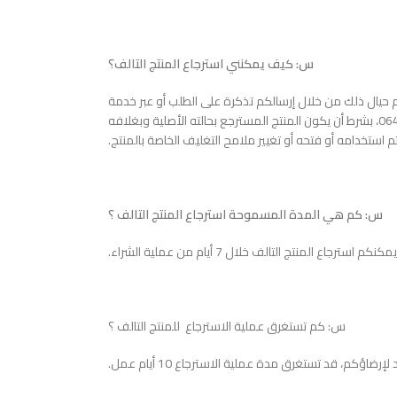
س: كيف يمكنني استرجاع المنتج التالف؟
حيال ذلك من خلال إرسالكم تذكرة على الطلب أو عبر خدمة
العملاء المتوفرة من خلال الرقم0644666269، بشرط أن يكون المنتج المسترجع بحالته الأصلية وبغلافه
م استخدامه أو فتحه أو تغيير ملامح التغليف الخاصة بالمنتج.
س: كم هي المدة المسموحة استرجاع المنتج التالف ؟
كنكم استرجاع المنتج التالف خلال 7 أيام من عملية الشراء.
س: كم تستغرق عملية الاسترجاع للمنتج التالف ؟