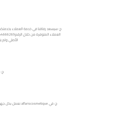
ج: سيسعد رفاقنا في خدمة العملاء بخدمتكم 
الأصلي ولم يت
ج: يم
ج: في alfariscosmetique نعمل بكل جهد لإرضاؤكم، قد تستغرق مدة عملية الاسترجاع 10 أيام عمل.