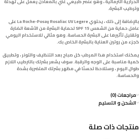
الحرارية الثرمالية ، وهو عنصر طبيعي غني بالمعادن يعمل على تهدئة
وترطيب البشرة.
بالإضافة إلى ذلك ، يحتوي La Roche-Posay Rosaliac UV Legere على
عامل حماية من الشمس SPF 15 لحماية البشرة من الأشعة الضارة
وتقليل تأثيرها على البشرة الحساسة. وهو مثالي للاستخدام اليومي
كجزء من روتين العناية بالبشرة الخاص بك.
يمكنك استخدام هذا المرطب كل صباح بعد التنظيف والتونر ، وتطبيق
كمية مناسبة على الوجه والرقبة. سوف يشعر بشرتك بالترطيب اللازم
طوال اليوم ، وستلاحظ تحسنًا في مظهر بشرتك المتضررة بشدة
والحساسة.
مراجعات (0)
الشحن و التسليم
منتجات ذات صلة