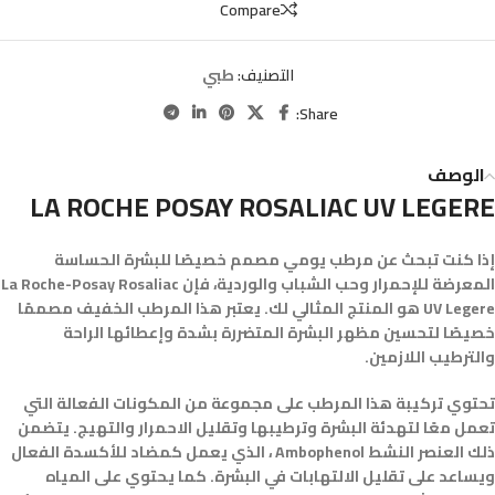
Compare
التصنيف:
طبي
Share:
الوصف
LA ROCHE POSAY ROSALIAC UV LEGERE
إذا كنت تبحث عن مرطب يومي مصمم خصيصًا للبشرة الحساسة
المعرضة للإحمرار وحب الشباب والوردية، فإن La Roche-Posay Rosaliac
UV Legere هو المنتج المثالي لك. يعتبر هذا المرطب الخفيف مصممًا
خصيصًا لتحسين مظهر البشرة المتضررة بشدة وإعطائها الراحة
والترطيب اللازمين.
تحتوي تركيبة هذا المرطب على مجموعة من المكونات الفعالة التي
تعمل معًا لتهدئة البشرة وترطيبها وتقليل الاحمرار والتهيج. يتضمن
ذلك العنصر النشط Ambophenol ، الذي يعمل كمضاد للأكسدة الفعال
ويساعد على تقليل الالتهابات في البشرة. كما يحتوي على المياه