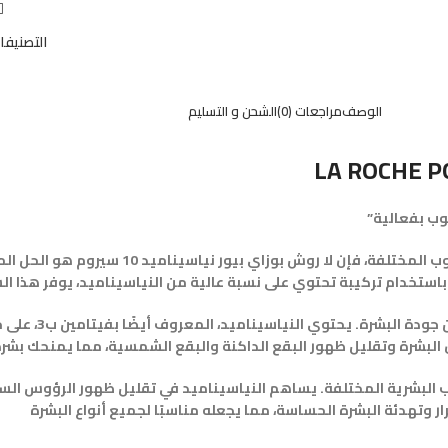
التصنيفا
الوصف
مراجعات (0)
الشحن و التسليم
LA ROCHE P
إذا كنت تبحث عن منتج يساعدك في تحسين مظهر بشرتك و
. باستخدام تركيبة تحتوي على نسبة عالية من النياسيناميد، يوفر هذا 
يتميز لا روش بوزاي 
ون البشرة وتقليل ظهور البقع الداكنة والبقع الشمسية، مما يمنحك بش
يروم خيارًا رائعًا لمعالجة العيوب البشرية المختلفة. يساهم النياسيناميد في تقليل ظ
ر وتهدئة البشرة الحساسة، مما يجعله مناسبًا لجميع أنواع البشرة