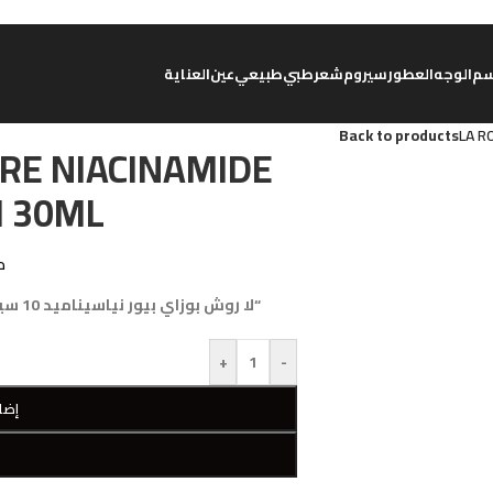
م
الوجه
العطور
سيروم
شعر
طبي
طبيعي
عين
العناية
Back to products
LA R
RE NIACINAMIDE
M 30ML
د
“لا روش بوزاي بيور نياسيناميد 10 سيروم: تحسين بشرتك ومعالجة العيوب بفعالية”
+
-
إضا
W