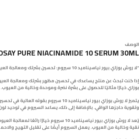
الوصف
OSAY PURE NIACINAMIDE 10 SERUM 30ML
“لا روش بوزاي بيور نياسيناميد 10 سيروم: تحسين بشرتك ومعالجة العيوب بفعالية”
بوزاي خيارًا مثاليًا للحصول على بشرة نضرة وموحدة وخالية من العيوب
وتقوية حاجزها الواقي. بالإضافة إلى ذلك، يساعد السيروم في توحيد ل
يُعد لا روش بوزاي بيور نياسيناميد 10 س
نقية وخالية من العيوب. يعمل السيروم أيضًا على تقليل التهيج والاحمرا