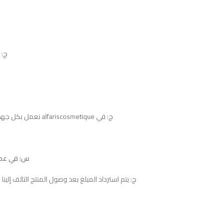
ج: يم
ج: في alfariscosmetique نعمل بكل جهد لإرضاؤكم، قد تستغرق مدة عملية الاسترجاع 10 أيام عمل.
س: في عملي
ج: يتم استرداد المبلغ بعد وصول المنتج التالف إلين