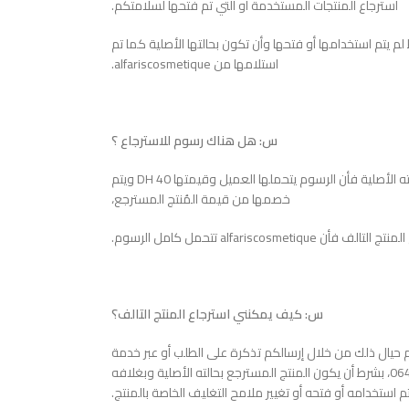
استرجاع المنتجات المستخدمة أو التي تم فتحها لسلامتكم.
 يتم استخدامها أو فتحها وأن تكون بحالتها الأصلية كما تم
استلامها من alfariscosmetique.
س: هل هناك رسوم للاسترجاع ؟
ج: عند استرجاع منتج سليم غير تالف أي بحالته الأصلية فأن الرسوم يتحملها العميل وقيمتها 40 DH ويتم
خصمها من قيمة المُنتج المسترجع،
ن alfariscosmetique تتحمل كامل الرسوم.
س: كيف يمكنني استرجاع المنتج التالف؟
حيال ذلك من خلال إرسالكم تذكرة على الطلب أو عبر خدمة
العملاء المتوفرة من خلال الرقم0644666269، بشرط أن يكون المنتج المسترجع بحالته الأصلية وبغلافه
م استخدامه أو فتحه أو تغيير ملامح التغليف الخاصة بالمنتج.