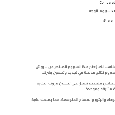
Compare
ت:
سيروم
,
الوجه
Share:
معالجة العيوب المختلفة، فإن لا روش بوزاي بيور نياسيناميد 10 سيروم هو الحل المناسب لك. يُعتبر هذا السيروم المبتكر من لا روش
السيروم نتائج مذهلة في تجديد وتحسين بشرتك.
بيور نياسيناميد 10 سيروم بقوته العالية في تحسين جودة البشرة. يحتوي النياسيناميد، المعروف أيضًا بفيتامين ب3، على خصائص متعددة تعمل على تحسين مرونة البشرة
رة مشرقة وموحدة.
هور الرؤوس السوداء والبثور والمسام المتوسعة، مما يمنحك بشرة