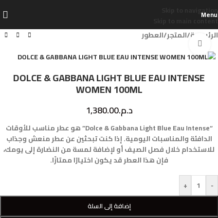
Skip to navigation
Menu
Skip to main content
الرئيسية
/
المتجر
/
العطور
Click to enlarge
DOLCE & GABBANA LIGHT BLUE EAU INTENSE
WOMEN 100ML
د.م.
1,380.00
“Dolce & Gabbana Light Blue Eau Intense” هو عطر مناسب للأوقات
الدافئة والمناسبات اليومية. إذا كنت تبحثين عن عطر منعش وجذاب
للاستخدام خلال فصل الصيف أو لإضافة لمسة من النضارة إلى يومك،
فإن هذا العطر قد يكون اختيارًا ممتازًا.
+
-
إضافة إلى السلة