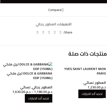
Compare
التصنيفات:
العطور
,
رجالي
Share:
منتجات ذات صلة
YVES SAINT LAURENT MON
PARIS
DOLCE & GABBANA ليل ملكي
EDP (150ML)
العطور
,
نسائي
د.م.
1,230.00
العطور
,
رجالي
,
نسائي
د.م.
1,180.00
–
د.م.
1,630.00
تحديد أحد الخيارات
تحديد أحد الخيارات