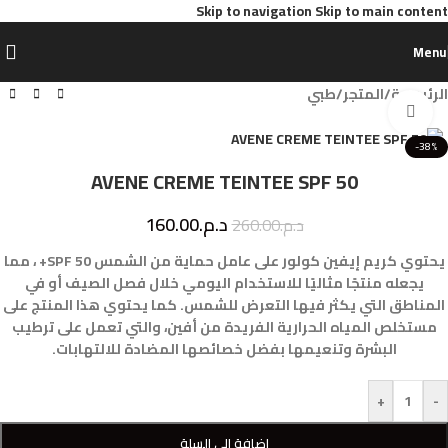
Skip to navigation
Skip to main content
Menu
الرئيسية
/
المتجر
/
طبي
Click to enlarge
-38%
AVENE CREME TEINTEE SPF 50
د.م.
160.00
د.م.
260.00
يحتوي كريم إيفين كولور على عامل حماية من الشمس SPF 50+ ، مما
يجعله منتجًا مثاليًا للاستخدام اليومي خلال فصل الصيف أو في
المناطق التي يكثر فيها التعرض للشمس. كما يحتوي هذا المنتج على
مستخلص المياه الحرارية الفريدة من أفين، والتي تعمل على ترطيب
البشرة وتنعيمها بفضل خصائصها المضادة للالتهابات.
+
-
إضافة إلى السلة