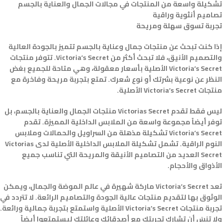
تشكيلة واسعة من المنتجات في مجالات الجمال والعناية بالجسم
تصاميم أنثوية وراقية
تجربة تسوق سهلة ومريحة
إذا كنت تبحث عن منتجات جمال وعناية بالجسم تتميز بالجودة العالية
والتصميم الأنيق، فلا تبحث أكثر من Victoria’s Secret. تتوفر منتجات
Victoria’s Secret الأصلية بأسعار معقولة، وهي متاحة للجميع بغض
النظر عن نوعية بشرتك أو نوع شعرك. تمتع بتجربة مريحة وفاخرة مع
منتجات Victoria’s Secret الأصلية.
ليس فقط تقدم Victorias Secret منتجات الجمال والعناية بالجسم، بل
توفر أيضاً مجموعة واسعة من الملابس الداخلية المميزة. تقدم
Victoria’s Secret تشكيلة مذهلة من السراويل والحمالات وملابس
النوم الراقية. تشمل تشكيلة الملابس الداخلية الأصلية لدى Victorias
Secret العديد من التصاميم الأنيقة والمريحة التي تناسب جميع
الأذواق والأحجام.
تعد Victoria’s Secret ماركة شهيرة في عالم الموضة والجمال، ويمكن
الوثوق بها لتقديم منتجات عالية الجودة والتصاميم الرائعة. لا تتردد في
تجربة منتجات Victoria’s Secret الأصلية واستمتع بتجربة جمالية ورائعة.
ولا تنسَ أن تشارك تجربتك مع أصدقائك وعائلتك ليستمتعوا أيضاً