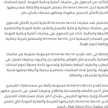
لتتأكد من الحصول على منتجات أصلية وعالية الجودة. تتميز المنتجات
الأصلية لدى Victoria’s Secret بضمان الجودة والأصالة، مما يجعلها
الخيار الأمثل لتحسين مظهرك ومظهر جسمك بشكل عام.
باختصار، تعد منتجات Victorias Secret الأصلية الخيار الأمثل للحصول
على منتجات جمالية وعناية بالجسم والشعر عالية الجودة والتصاميم
الأنيقة والراقية. تأكد من الحصول على منتجات أصلية وعالية الجودة
من المصادر الرسمية لدى Victorias Secret واستمتع بتجربة جمالية
ورائعة تدوم طويلاً.
إضافة إلى ذلك، تقدم Victorias Secret مجموعة متنوعة من منتجات
العناية بالجسم مثل اللوشن والشاور جل والزيوت وغيرها، تعمل على
ترطيب وتلطيف البشرة بفعالية وتمنحها رائحة مميزة تدوم لساعات
طويلة. وتتميز هذه المنتجات بتصاميم جميلة وأنيقة تجعلها هدية
مثالية للأصدقاء والعائلة.
كما تقدم Victoria’s Secret مجموعة رائعة من مستحضرات التجميل
مثل أحمر الشفاه والمسكرة والظلال وغيرها، تعمل على تحسين مظهر
المرأة وإبراز جمالها الطبيعي بشكل أكبر. تمتاز مستحضرات التجميل
لدى Victorias Secret بتركيباتها الفريدة والعالية الجودة التي تضمن
لك مظهرًا جذابًا ونضرًا طوال اليوم.