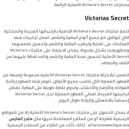
بمنتجات Victoria’s Secret الأصلية الرائعة.
Victorias Secret
تتميز منتجات Victoria’s Secret الأصلية بتركيباتها الفريدة والمبتكرة
التي تتوافق مع جميع أنواع البشرة والشعر. تعمل تركيبات هذه
المنتجات على تغذية وترطيب البشرة والشعر، وتحسين ملمسهما
ومظهرهما بشكل ملحوظ. يمكن الاعتماد على منتجات Victoria’s
Secret الأصلية لتحسين صحة البشرة والشعر والمحافظة عليهما من
التلف والجفاف.
تتضمن تشكيلة منتجات Victorias Secret الأصلية مجموعة واسعة من
العطور المميزة التي تناسب جميع الأذواق. تتوفر هذه العطور برائحة
الفواكه والأزهار والأخشاب، وتدوم لفترة طويلة على البشرة. بفضل
تركيبتها الفريدة، تعطي العطور المميزة لدى Victorias Secret
إحساساً بالانتعاش والراحة طوال اليوم.
لا يمكن الحصول على منتجات Victoria’s Secret الأصلية إلا من المواقع
الرسمية للشركة أو من المتاجر المعتمدة لديها مثل
متجر الفارس
alfariscosmetique.ma . لذلك، تأكد من الشراء من المصادر الرسمية