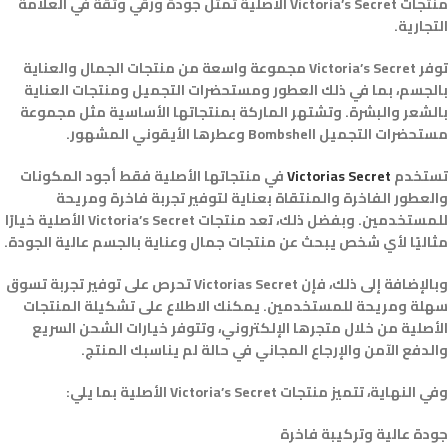
منتجات Victoria’s Secret الأصلية تمثل جودة ورقي وثقة في العلامة
التجارية.
توفر Victoria’s Secret مجموعة واسعة من منتجات الجمال والعناية
بالجسم، بما في ذلك العطور ومستحضرات التجميل ومنتجات العناية
بالشعر والبشرة. وتشتهر الماركة بمنتجاتها الأساسية مثل مجموعة
مستحضرات التجميل Bombshell وعطرها الأيقوني المشهور.
تستخدم
Victorias Secret
في منتجاتها الأصلية فقط أجود المكونات
والعطور الفاخرة والمنتقاة بعناية لتوفير تجربة فاخرة ومريحة
للمستخدمين. وبفضل ذلك، تعد منتجات Victoria’s Secret الأصلية خيارًا
مثاليًا لأي شخص يبحث عن منتجات جمال وعناية بالجسم عالية الجودة.
وبالإضافة إلى ذلك، فإن Victorias Secret تحرص على توفير تجربة تسوق
سهلة ومريحة للمستخدمين. يمكنك الاطلاع على تشكيلة المنتجات
الأصلية من خلال متجرها الإلكتروني، وتتوفر خيارات الشحن السريع
والدفع الآمن والإرجاع المجاني في حالة لم يناسبك المنتج.
وفي النهاية، تتميز منتجات Victoria’s Secret الأصلية بما يلي:
جودة عالية وتركيبة فاخرة